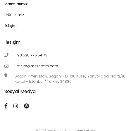
Markalarımız
Ürünlerimiz
İletişim
İletişim
+90 530 776 54 73
iletisim@mezcrafts.com
Soğanlık Yeni Mah. Soğanlık D-100 Kuzey Yanyol Cad. No:72/10
Kartal - Istanbul / Türkiye 34880
Sosyal Medya
© 2025 Mez Crafts. Tüm Hakları Saklıdır